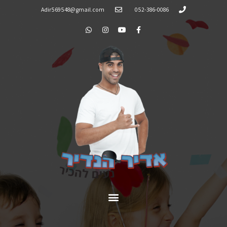
Adir569548@gmail.com
052-386-0086